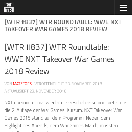
Zum Inhalt springen
[WTR #837] WTR ROUNDTABLE: WWE NXT
TAKEOVER WAR GAMES 2018 REVIEW
[WTR #837] WTR Roundtable:
WWE NXT Takeover War Games
2018 Review
VON
MATZEOES
· VERÖFFENTLICHT
23. NOVEMBER 2018
·
AKTUALISIERT
23. NOVEMBER 2018
NXT übernimmt mal wieder die Geschehnisse und bietet uns
die 2. Auflage der War Games. Kurzum: NXT Takeover War
Games 2018 stand auf dem Programm. Neben dem
Highlight des Abends, dem War Games Match, mussten