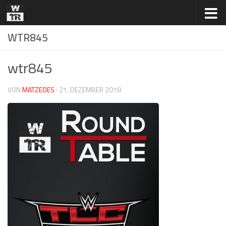
Zum Inhalt springen
WTR845
wtr845
VON
MATZEOES
·
21. DEZEMBER 2018