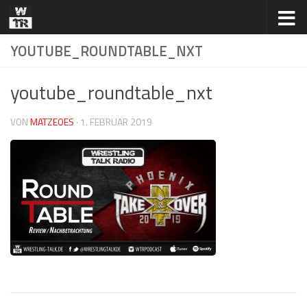
Zum Inhalt springen
YOUTUBE_ROUNDTABLE_NXT
youtube_roundtable_nxt
VON
MATZEOES
·
1. FEBRUAR 2019