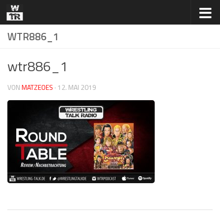
Zum Inhalt springen
WTR886_1
wtr886_1
VON
MATZEOES
·
12. MAI 2019