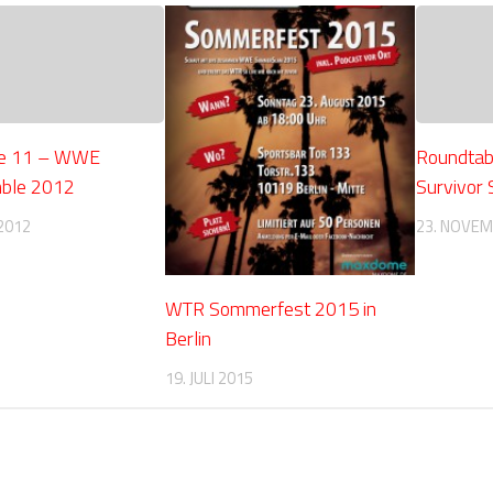
le 11 – WWE
Roundta
ble 2012
Survivor 
2012
23. NOVEM
WTR Sommerfest 2015 in
Berlin
19. JULI 2015