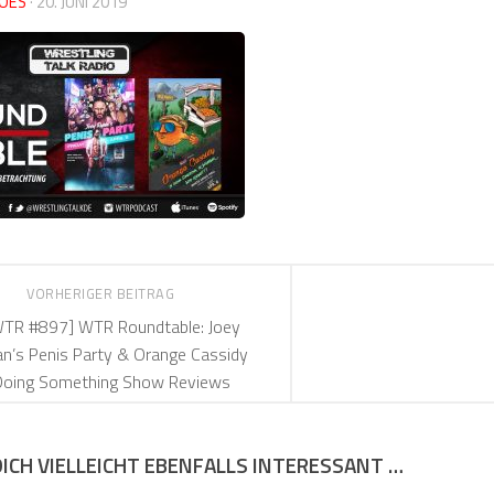
OES
·
20. JUNI 2019
VORHERIGER BEITRAG
TR #897] WTR Roundtable: Joey
n’s Penis Party & Orange Cassidy
Doing Something Show Reviews
DICH VIELLEICHT EBENFALLS INTERESSANT …