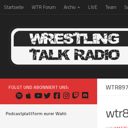
Startseite
WTR Forum
Archiv
LIVE
Team
S
Zum Inhalt springen
WTR89
FOLGT UND ABONNIERT UNS:
wtr
Podcastplattform eurer Wahl: