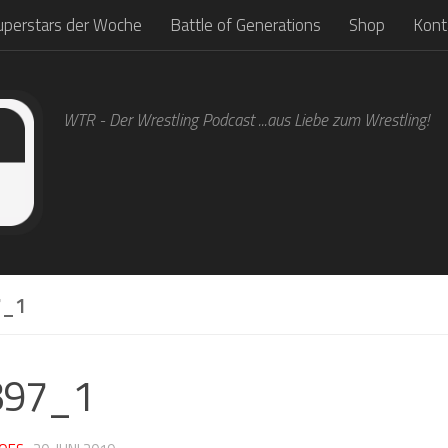
uperstars der Woche
Battle of Generations
Shop
Kont
WTR - Der Wrestling Podcast ...aus Liebe zum Wrestling!
7_1
897_1