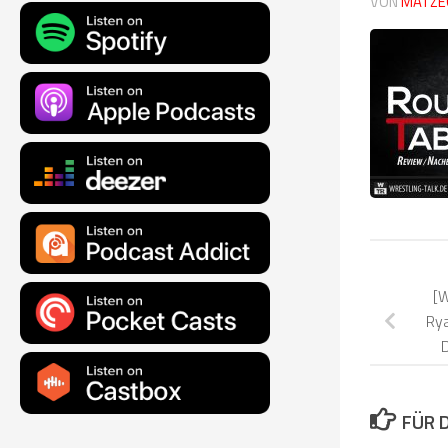
VON
MATZE
[W
Rya
FÜR 