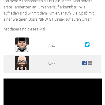
viel mehr zu besprechen als nur ein Match. Sind bereits
erste Tendenzen im Turnierverlauf erkennbar? Wie
zufrieden sind wir mit dem Turnierverlauf? Viel Spaß mit
einer weiteren Dosis NJPW G1 Climax auf euren Ohren.
Mit dabei sind dieses Mal:
Alex
Sven