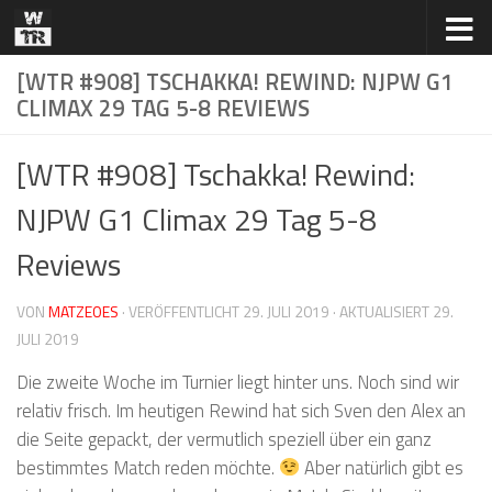
Zum Inhalt springen
[WTR #908] TSCHAKKA! REWIND: NJPW G1
CLIMAX 29 TAG 5-8 REVIEWS
[WTR #908] Tschakka! Rewind:
NJPW G1 Climax 29 Tag 5-8
Reviews
VON
MATZEOES
· VERÖFFENTLICHT
29. JULI 2019
· AKTUALISIERT
29.
JULI 2019
Die zweite Woche im Turnier liegt hinter uns. Noch sind wir
relativ frisch. Im heutigen Rewind hat sich Sven den Alex an
die Seite gepackt, der vermutlich speziell über ein ganz
bestimmtes Match reden möchte.
Aber natürlich gibt es