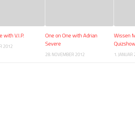
 with V.I.P.
One on One with Adrian
Wissen M
Severe
Quizsho
R 2012
28. NOVEMBER 2012
1. JANUAR 