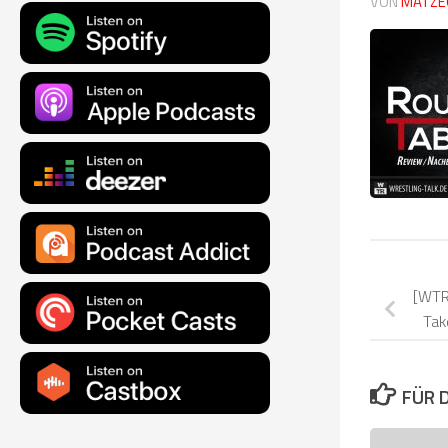
VON
MATZE
[WTR
Tak
FÜR 