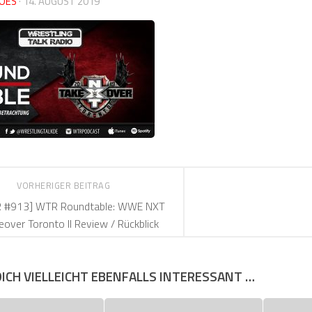
OES
·
14. AUGUST 2019
VORHERIGER BEITRAG
 #913] WTR Roundtable: WWE NXT
eover Toronto II Review / Rückblick
DICH VIELLEICHT EBENFALLS INTERESSANT …