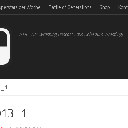
uperstars der Woche
Battle of Generations
Shop
Kont
WTR - Der Wrestling Podcast ...aus Liebe zum Wrestling!
3_1
913_1