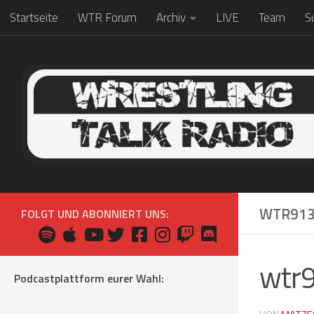
Startseite
WTR Forum
Archiv
LIVE
Team
S
Zum Inhalt springen
WTR91
FOLGT UND ABONNIERT UNS:
wtr
Podcastplattform eurer Wahl: