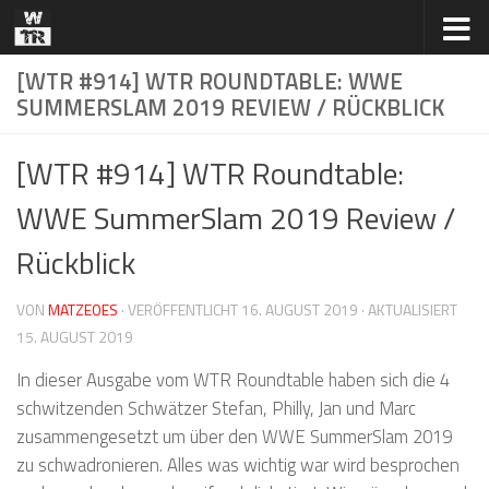
Zum Inhalt springen
[WTR #914] WTR ROUNDTABLE: WWE
SUMMERSLAM 2019 REVIEW / RÜCKBLICK
[WTR #914] WTR Roundtable:
WWE SummerSlam 2019 Review /
Rückblick
VON
MATZEOES
· VERÖFFENTLICHT
16. AUGUST 2019
· AKTUALISIERT
15. AUGUST 2019
In dieser Ausgabe vom WTR Roundtable haben sich die 4
schwitzenden Schwätzer Stefan, Philly, Jan und Marc
zusammengesetzt um über den WWE SummerSlam 2019
zu schwadronieren. Alles was wichtig war wird besprochen