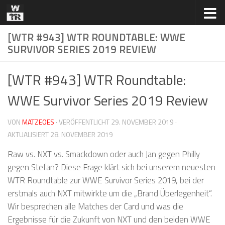
Zum Inhalt springen
[WTR #943] WTR ROUNDTABLE: WWE
SURVIVOR SERIES 2019 REVIEW
[WTR #943] WTR Roundtable:
WWE Survivor Series 2019 Review
VON
MATZEOES
· VERÖFFENTLICHT
29. NOVEMBER 2019
·
AKTUALISIERT
28. NOVEMBER 2019
Raw vs. NXT vs. Smackdown oder auch Jan gegen Philly
gegen Stefan? Diese Frage klärt sich bei unserem neuesten
WTR Roundtable zur WWE Survivor Series 2019, bei der
erstmals auch NXT mitwirkte um die „Brand Überlegenheit“.
Wir besprechen alle Matches der Card und was die
Ergebnisse für die Zukunft von NXT und den beiden WWE