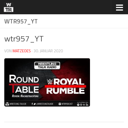
Zum Inhalt springen
WTR957_YT
wtr957_YT
VON
MATZEOES
·
30. JANUAR 2020