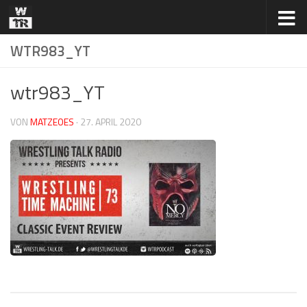
Zum Inhalt springen
WTR983_YT
wtr983_YT
VON
MATZEOES
·
27. APRIL 2020