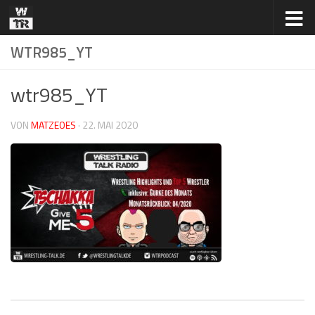
Zum Inhalt springen
WTR985_YT
wtr985_YT
VON
MATZEOES
·
22. MAI 2020