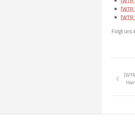
[WTR 
[WTR 
[WTR 
Folgt uns 
[WTR
Hamm