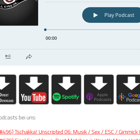
odcasts bei uns:
496] Tschakka! Unscripted 06: Musik / Sex / ESC / Gimmic