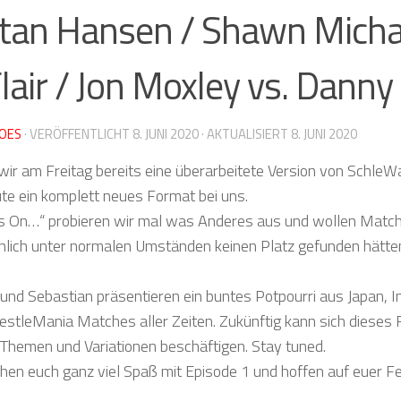
Stan Hansen / Shawn Micha
Flair / Jon Moxley vs. Dann
OES
· VERÖFFENTLICHT
8. JUNI 2020
· AKTUALISIERT
8. JUNI 2020
r am Freitag bereits eine überarbeitete Version von SchleW
ute ein komplett neues Format bei uns.
es On…“ probieren wir mal was Anderes aus und wollen Match
lich unter normalen Umständen keinen Platz gefunden hätten. 
o und Sebastian präsentieren ein buntes Potpourri aus Japan, 
stleMania Matches aller Zeiten. Zukünftig kann sich dieses 
Themen und Variationen beschäftigen. Stay tuned.
en euch ganz viel Spaß mit Episode 1 und hoffen auf euer F