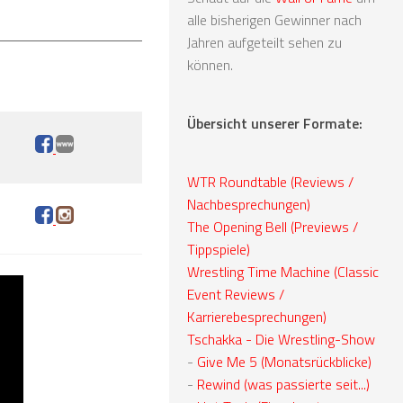
alle bisherigen Gewinner nach
Jahren aufgeteilt sehen zu
können.
Übersicht unserer Formate:
WTR Roundtable (Reviews /
Nachbesprechungen)
The Opening Bell (Previews /
Tippspiele)
Wrestling Time Machine (Classic
Event Reviews /
Karrierebesprechungen)
Tschakka - Die Wrestling-Show
-
Give Me 5 (Monatsrückblicke)
-
Rewind (was passierte seit...)