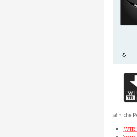
ähnliche P
[WTR #