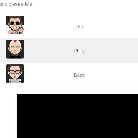
sind dieses Mal:
Leo
Philly
Basti