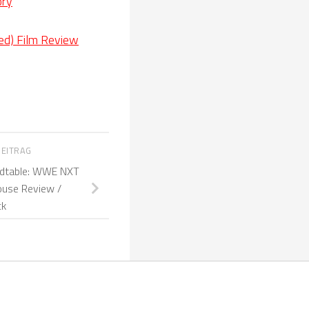
ory
d) Film Review
BEITRAG
dtable: WWE NXT
ouse Review /
ck