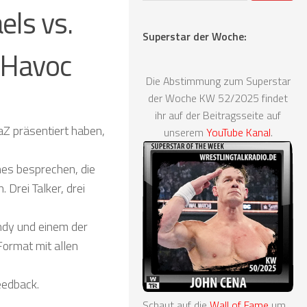
els vs.
Superstar der Woche:
y Havoc
Die Abstimmung zum Superstar
der Woche KW 52/2025 findet
ihr auf der Beitragsseite auf
aZ präsentiert haben,
unserem
YouTube Kanal
.
es besprechen, die
Drei Talker, drei
Indy und einem der
Format mit allen
eedback.
Schaut auf die
Wall of Fame
um