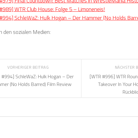
#979] Final Countdown: Best Matches in WrestleMania Hist
#989] WTR Club House: Folge 5 – Limoneneis!
#994] SchleWaZ: Hulk Hogan – Der Hammer (No Holds Barre
in den sozialen Medien:
VORHERIGER BEITRAG
NÄCHSTER 
 #994] SchleWaZ: Hulk Hogan – Der
[WTR #996] WTR Roun
er (No Holds Barred) Film Review
Takeover In Your H
Rückbli