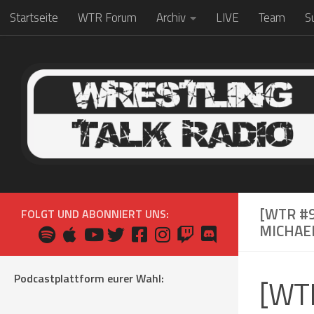
Startseite
WTR Forum
Archiv
LIVE
Team
S
Zum Inhalt springen
[WTR #9
FOLGT UND ABONNIERT UNS:
MICHAEL
Podcastplattform eurer Wahl:
[WTR