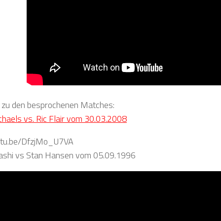
s zu den besprochenen Matches:
aels vs. Ric Flair vom 30.03.2008
outu.be/DfzjMo_U7VA
ashi vs Stan Hansen vom 05.09.1996