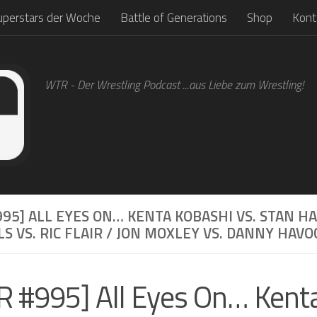
uperstars der Woche
Battle of Generations
Shop
Kont
WTR - Der Wrestling Podcast ...aus Liebe zum Wrestling!
95] ALL EYES ON… KENTA KOBASHI VS. STAN 
S VS. RIC FLAIR / JON MOXLEY VS. DANNY HAVO
 #995] All Eyes On… Kent