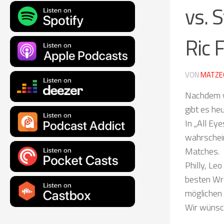
vs. 
Ric 
VON
MATZE
Nachdem wi
gibt es he
In „All Ey
wahrschein
Matches.
Philly, Le
besten Wre
möglichen 
Wir wünsch