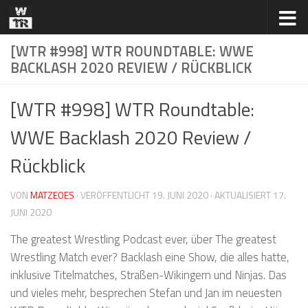
Zum Inhalt springen
[WTR #998] WTR ROUNDTABLE: WWE
BACKLASH 2020 REVIEW / RÜCKBLICK
[WTR #998] WTR Roundtable:
WWE Backlash 2020 Review /
Rückblick
VON
MATZEOES
· VERÖFFENTLICHT
19. JUNI 2020
· AKTUALISIERT
17.
JUNI 2020
The greatest Wrestling Podcast ever, über The greatest
Wrestling Match ever? Backlash eine Show, die alles hatte,
inklusive Titelmatches, Straßen-Wikingern und Ninjas. Das
und vieles mehr, besprechen Stefan und Jan im neuesten