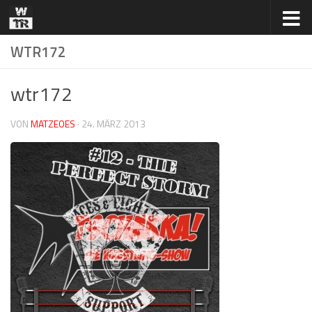
Zum Inhalt springen
WTR172
wtr172
VON
MATZEOES
·
24. MÄRZ 2013