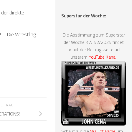
 der direkte
Superstar der Woche:
 – Die Wrestling-
Die Abstimmung zum Superstar
der Woche KW 52/2025 findet
ihr auf der Beitragsseite auf
unserem
YouTube Kanal
.
BEITRAG
ERATIONS!
Schaut auf die
Wall of Fame
um