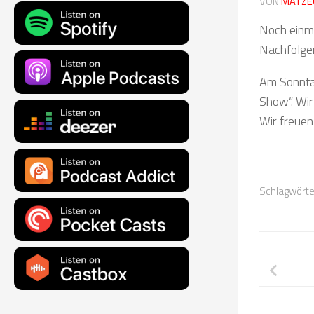
VON
MATZE
Noch einma
Nachfolger
Am Sonnta
Show“. Wir
Wir freuen
Schlagwörte