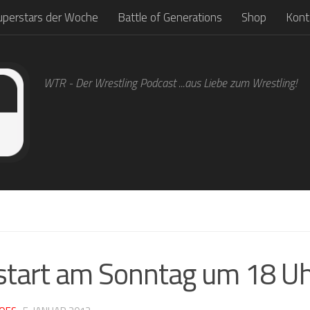
uperstars der Woche
Battle of Generations
Shop
Kont
WTR - Der Wrestling Podcast ...aus Liebe zum Wrestling!
tart am Sonntag um 18 U