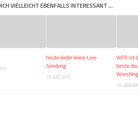
DICH VIELLEICHT EBENFALLS INTERESSANT …
heute leider keine Live-
WTR ist d
Sendung
beste de
001
Wrestlin
15. JULI 2012
14. JANUA