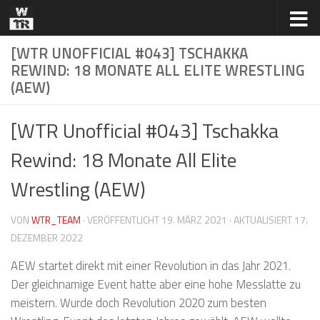
Zum Inhalt springen
[WTR UNOFFICIAL #043] TSCHAKKA
REWIND: 18 MONATE ALL ELITE WRESTLING
(AEW)
[WTR Unofficial #043] Tschakka
Rewind: 18 Monate All Elite
Wrestling (AEW)
VON
WTR_TEAM
· VERÖFFENTLICHT
19. MÄRZ 2021
· AKTUALISIERT
17.
DEZEMBER 2022
AEW startet direkt mit einer Revolution in das Jahr 2021.
Der gleichnamige Event hatte aber eine hohe Messlatte zu
meistern. Wurde doch Revolution 2020 zum besten