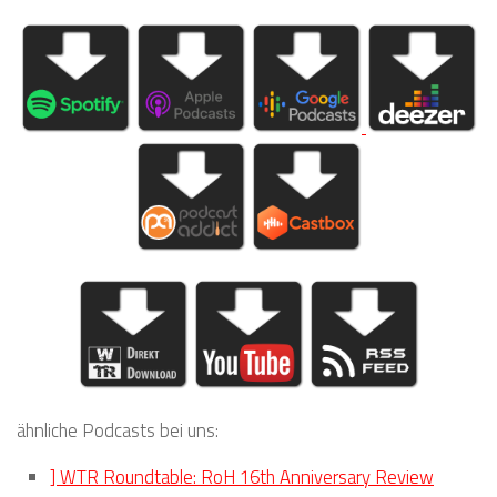
ähnliche Podcasts bei uns:
] WTR Roundtable: RoH 16th Anniversary Review