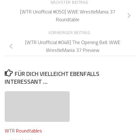
NÄCHSTER BEITRAG
[WTR Unofficial #050] WWE WrestleMania 37
Roundtable
VORHERIGER BEITRAG
[WTR Unofficial #048] The Opening Bell: WWE
WrestleMania 37 Preview
FÜR DICH VIELLEICHT EBENFALLS
INTERESSANT …
WTR Roundtables