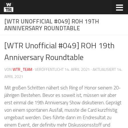
Zum Inhalt springen
[WTR UNOFFICIAL #049] ROH 19TH
ANNIVERSARY ROUNDTABLE
[WTR Unofficial #049] ROH 19th
Anniversary Roundtable
VON
WTR_TEAM
· VERÖFFENTLICHT
14. APRIL 2021
· AKTUALISIERT
14.
APRIL 2021
Mit großen Schritten nähert sich Ring of Honor seinem 20-
jährigen Bestehen. Bevor es soweit ist, müssen wir aber
erst einmal die 19th Anniversary Show diskutieren. Geprägt
von einem spontanen Ausfall, musste die Card kurzfristig
umgebaut werden. Dies führte dann im Endresultat zu
einem Event, der definitiv mehr Diskussionsstoff und