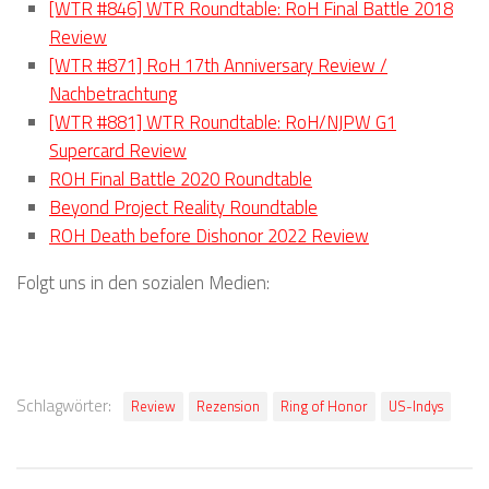
[WTR #846] WTR Roundtable: RoH Final Battle 2018
Review
[WTR #871] RoH 17th Anniversary Review /
Nachbetrachtung
[WTR #881] WTR Roundtable: RoH/NJPW G1
Supercard Review
ROH Final Battle 2020 Roundtable
Beyond Project Reality Roundtable
ROH Death before Dishonor 2022 Review
Folgt uns in den sozialen Medien:
Schlagwörter:
Review
Rezension
Ring of Honor
US-Indys