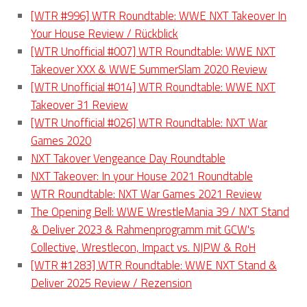
[WTR #996] WTR Roundtable: WWE NXT Takeover In
Your House Review / Rückblick
[WTR Unofficial #007] WTR Roundtable: WWE NXT
Takeover XXX & WWE SummerSlam 2020 Review
[WTR Unofficial #014] WTR Roundtable: WWE NXT
Takeover 31 Review
[WTR Unofficial #026] WTR Roundtable: NXT War
Games 2020
NXT Takover Vengeance Day Roundtable
NXT Takeover: In your House 2021 Roundtable
WTR Roundtable: NXT War Games 2021 Review
The Opening Bell: WWE WrestleMania 39 / NXT Stand
& Deliver 2023 & Rahmenprogramm mit GCW's
Collective, Wrestlecon, Impact vs. NJPW & RoH
[WTR #1283] WTR Roundtable: WWE NXT Stand &
Deliver 2025 Review / Rezension