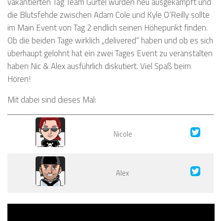
vakantierten Tag Team Gürtel wurden neu ausgekämpft und
die Blutsfehde zwischen Adam Cole und Kyle O‘Reilly sollte
im Main Event von Tag 2 endlich seinen Höhepunkt finden.
Ob die beiden Tage wirklich „delivered“ haben und ob es sich
überhaupt gelohnt hat ein zwei Tages Event zu veranstalten
haben Nic & Alex ausführlich diskutiert. Viel Spaß beim
Hören!
Mit dabei sind dieses Mal:
Nicole
Alex