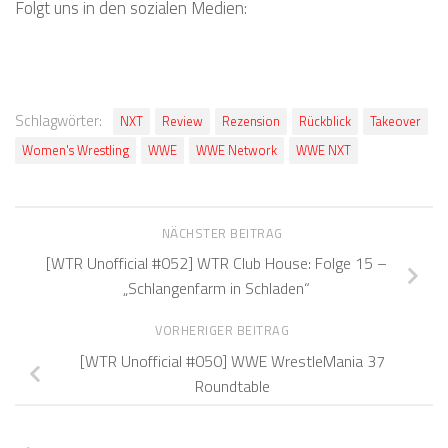
Folgt uns in den sozialen Medien:
Schlagwörter:
NXT
Review
Rezension
Rückblick
Takeover
Women's Wrestling
WWE
WWE Network
WWE NXT
NÄCHSTER BEITRAG
[WTR Unofficial #052] WTR Club House: Folge 15 –
„Schlangenfarm in Schladen“
VORHERIGER BEITRAG
[WTR Unofficial #050] WWE WrestleMania 37
Roundtable