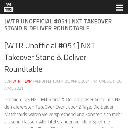
Zum Inhalt springen
[WTR UNOFFICIAL #051] NXT TAKEOVER
STAND & DELIVER ROUNDTABLE
[WTR Unofficial #051] NXT
Takeover Stand & Deliver
Roundtable
VON
WTR_TEAM
· VERÖFFENTLICHT
20. APRIL 2021
· AKTUALISIERT
20.
APRIL 2021
Premiere bei NXT. Mit Stand & Deliver präsentierte uns NXT
den allerersten TakeOver Event über 2 Tage. Die beiden
Matchcards waren vielversprechend und konnten sich mehr
als sehen lassen. Alle Titel standen auf dem Spiel, die