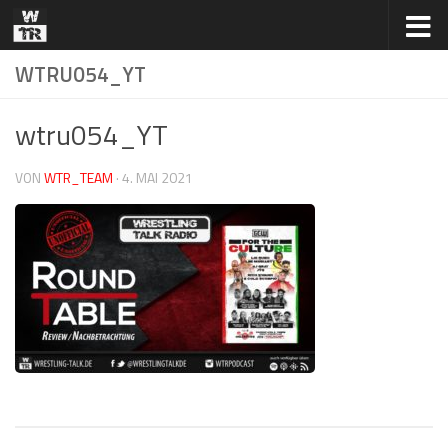
Zum Inhalt springen
WTRU054_YT
wtru054_YT
VON
WTR_TEAM
·
4. MAI 2021