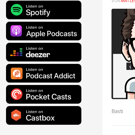
VON
MATZE
Basti