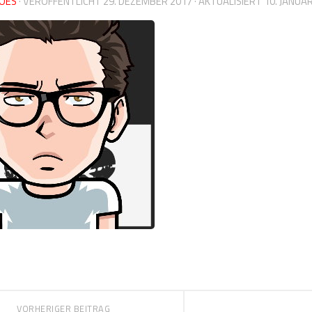
OES
· VERÖFFENTLICHT
29. DEZEMBER 2017
· AKTUALISIERT
10. JANUA
VORHERIGER BEITRAG