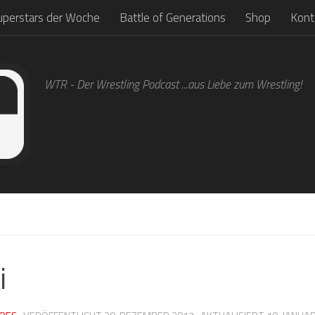
uperstars der Woche
Battle of Generations
Shop
Kont
WTR - Der Wrestling Podcast ...aus Liebe zum Wrestling!
i