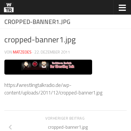
Zum Inhalt springen
CROPPED-BANNER1.JPG
cropped-banner1.jpg
VON
MATZEOES
·
22. DEZEMBER 2011
https://wrestlingtalkradio.de/wp-
content/uploads/2011/12/cropped-banner1.jpg
VORHERIGER BEITRAG
cropped-banner1.jpg