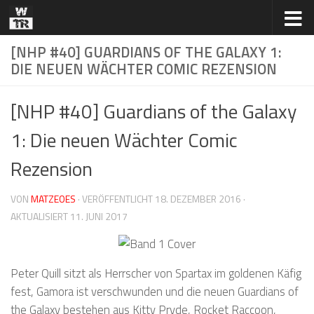
Zum Inhalt springen
[NHP #40] GUARDIANS OF THE GALAXY 1:
DIE NEUEN WÄCHTER COMIC REZENSION
[NHP #40] Guardians of the Galaxy
1: Die neuen Wächter Comic
Rezension
VON
MATZEOES
· VERÖFFENTLICHT
18. DEZEMBER 2016
·
AKTUALISIERT
11. JUNI 2017
Peter Quill sitzt als Herrscher von Spartax im goldenen Käfig
fest, Gamora ist verschwunden und die neuen Guardians of
the Galaxy bestehen aus Kitty Pryde, Rocket Raccoon,