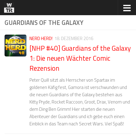
Zum Inhalt springen
GUARDIANS OF THE GALAXY
NERD HERD!
18. DEZEMBER 2016
[NHP #40] Guardians of the Galaxy
1: Die neuen Wächter Comic
Rezension
Peter Quill sitzt als Herrscher von Spartax im
goldenen Käfig fest, Gamora ist verschwunden und
die neuen Guardians of the Galaxy bestehen aus
Kitty Pryde, Rocket Raccoon, Groot, Drax, Venom und
dem Ding Ben Grimm! Hier starten die neuen
Abenteuer der Guardians und ich gebe euch einen
Einblick in das Team nach Secret Wars. Viel Spaß!