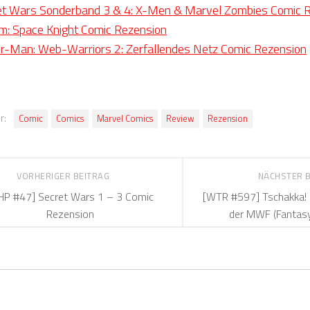
ret Wars Sonderband 3 & 4: X-Men & Marvel Zombies Comic 
m: Space Knight Comic Rezension
er-Man: Web-Warriors 2: Zerfallendes Netz Comic Rezension
r:
Comic
Comics
Marvel Comics
Review
Rezension
VORHERIGER BEITRAG
NÄCHSTER 
HP #47] Secret Wars 1 – 3 Comic
[WTR #597] Tschakka! 
Rezension
der MWF (Fantasy