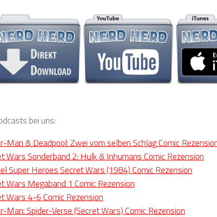
odcasts bei uns:
er-Man & Deadpool: Zwei vom selben Schlag Comic Rezensio
et Wars Sonderband 2: Hulk & Inhumans Comic Rezension
el Super Heroes Secret Wars (1984) Comic Rezension
ret Wars Megaband 1 Comic Rezension
et Wars 4-6 Comic Rezension
er-Man: Spider-Verse (Secret Wars) Comic Rezension