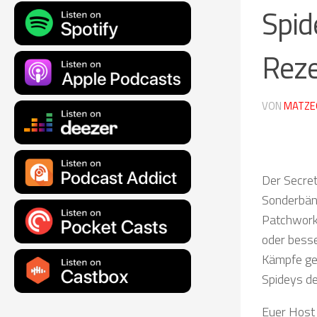
Spid
Rez
VON
MATZE
Der Secret
Sonderbän
Patchworkp
oder besse
Kämpfe geg
Spideys de
Euer Host