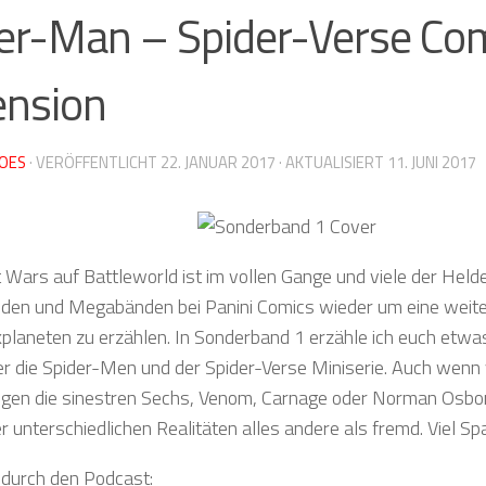
er-Man – Spider-Verse Co
ension
OES
· VERÖFFENTLICHT
22. JANUAR 2017
· AKTUALISIERT
11. JUNI 2017
 Wars auf Battleworld ist im vollen Gange und viele der Helde
den und Megabänden bei Panini Comics wieder um eine weite
laneten zu erzählen. In Sonderband 1 erzähle ich euch etw
r die Spider-Men und der Spider-Verse Miniserie. Auch wenn v
en die sinestren Sechs, Venom, Carnage oder Norman Osborn
r unterschiedlichen Realitäten alles andere als fremd. Viel Sp
 durch den Podcast: