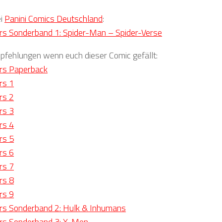
ei
Panini Comics Deutschland
:
rs Sonderband 1: Spider-Man – Spider-Verse
fehlungen wenn euch dieser Comic gefällt:
rs Paperback
rs 1
rs 2
rs 3
rs 4
rs 5
rs 6
rs 7
rs 8
rs 9
rs Sonderband 2: Hulk & Inhumans
rs Sonderband 3: X-Men