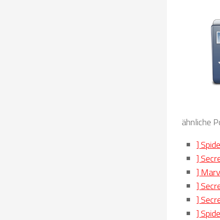
ähnliche P
] Spid
] Secr
] Marv
] Sec
] Secr
] Spid