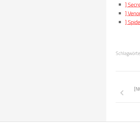
] Sec
] Veno
] Spid
Schlagwörte
[N