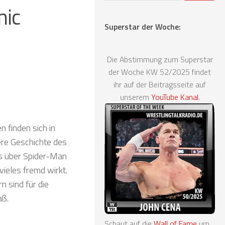
mic
Superstar der Woche:
Die Abstimmung zum Superstar
der Woche KW 52/2025 findet
ihr auf der Beitragsseite auf
unserem
YouTube Kanal
.
n finden sich in
re Geschichte des
as über Spider-Man
ieles fremd wirkt.
 sind für die
aß.
Schaut auf die
Wall of Fame
um