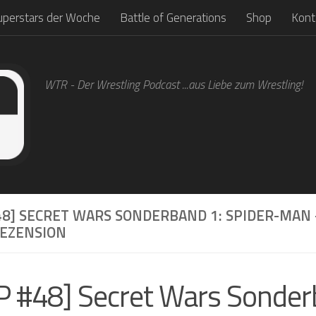
uperstars der Woche
Battle of Generations
Shop
Kont
WTR - Der Wrestling Podcast ...aus Liebe zum Wrestling!
8] SECRET WARS SONDERBAND 1: SPIDER-MAN 
REZENSION
 #48] Secret Wars Sonder