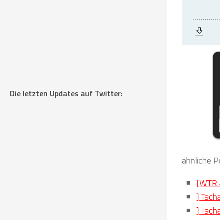
Die letzten Updates auf Twitter:
ähnliche P
[WTR #
] Tsch
] Tsch