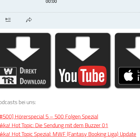
odcasts bei uns:
500] Hörerspecial 5 – 500 Folgen Spezial
akka! Hot Topic: Die Sendung mit dem Buzzer 01
akka! Hot Topic Spezial: MWF (Fantasy Booking Liga) Update