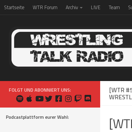
Startseite
WTR Forum
Archiv
LIVE
Team
S
Zum Inhalt springen
[WTR #5
FOLGT UND ABONNIERT UNS:
WRESTL
Podcastplattform eurer Wahl:
[WTR