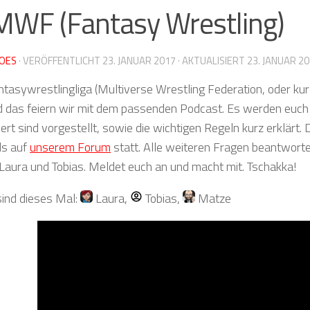
MWF (Fantasy Wrestling)
OES
· VERÖFFENTLICHT
23. JANUAR 2017
· AKTUALISIERT
23. JANUAR 2
tasywrestlingliga (Multiverse Wrestling Federation, oder ku
d das feiern wir mit dem passenden Podcast. Es werden euc
iert sind vorgestellt, sowie die wichtigen Regeln kurz erklärt.
ls auf
unserem Forum
statt. Alle weiteren Fragen beantworte
r Laura und Tobias. Meldet euch an und macht mit. Tschakka!
sind dieses Mal:
Laura
,
Tobias
,
Matze