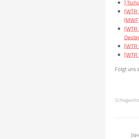
] Tsch
[WTR #
(MWF
[WTR #
Destin
[WTR #
[WTR U
Folgt uns 
Schlagwörte
[NH