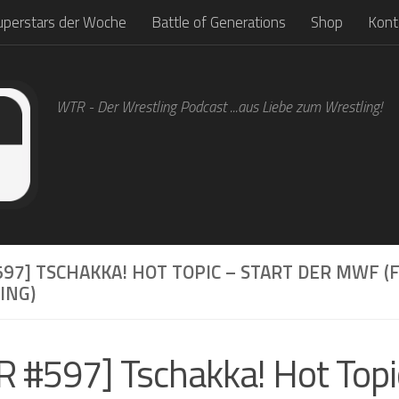
uperstars der Woche
Battle of Generations
Shop
Kont
WTR - Der Wrestling Podcast ...aus Liebe zum Wrestling!
97] TSCHAKKA! HOT TOPIC – START DER MWF (
ING)
 #597] Tschakka! Hot Topic