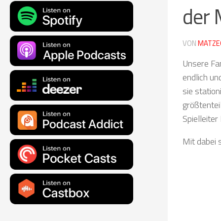
der 
VON
MATZE
Unsere Fan
endlich un
sie station
größtentei
Spielleite
Mit dabei 