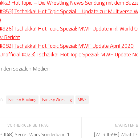
akka! Hot Topic – Die Wrestling News Sendung mit dem Buzz
853] Tschakka! Hot Topic Spezial – Update zur Multiverse W
)
926] Tschakka! Hot Topic Spezial: MWF Update inkl. World 
y Bericht
982] Tschakka! Hot Topic Spezial: MWF Update April 2020
nofficial #023] Tschakka! Hot Topic Spezial: MWF Update 
in den sozialen Medien:
r:
Fantasy Booking
Fantasy Wrestling
MWF
VORHERIGER BEITRAG
NÄCHSTER 
P #48] Secret Wars Sonderband 1:
[WTR #598] What If?