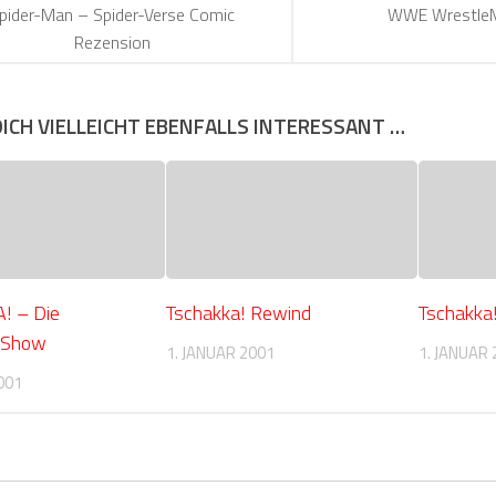
pider-Man – Spider-Verse Comic
WWE WrestleM
Rezension
DICH VIELLEICHT EBENFALLS INTERESSANT …
! – Die
Tschakka! Rewind
Tschakka!
-Show
1. JANUAR 2001
1. JANUAR 
001