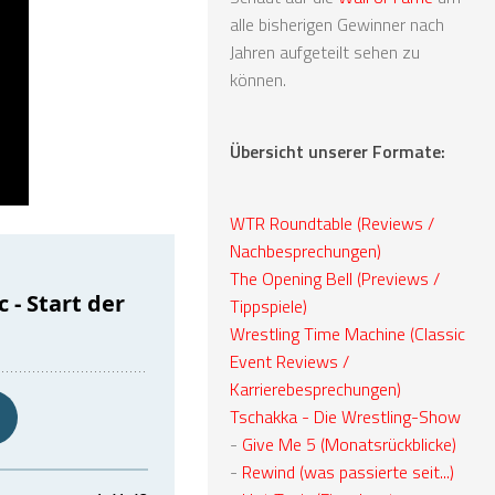
alle bisherigen Gewinner nach
Jahren aufgeteilt sehen zu
können.
Übersicht unserer Formate:
WTR Roundtable (Reviews /
Nachbesprechungen)
The Opening Bell (Previews /
Tippspiele)
Wrestling Time Machine (Classic
Event Reviews /
Karrierebesprechungen)
Tschakka - Die Wrestling-Show
-
Give Me 5 (Monatsrückblicke)
-
Rewind (was passierte seit...)