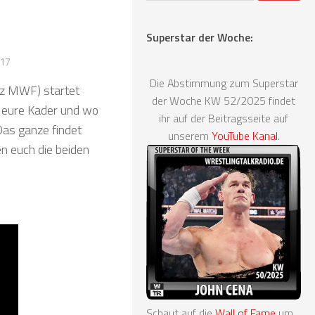
Superstar der Woche:
017
Die Abstimmung zum Superstar
rz MWF) startet
der Woche KW 52/2025 findet
h eure Kader und wo
ihr auf der Beitragsseite auf
 Das ganze findet
unserem
YouTube Kanal
.
n euch die beiden
Schaut auf die
Wall of Fame
um