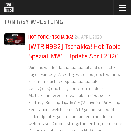
Zum Inhalt springen
FANTASY WRESTLING
HOT TOPIC
/
TSCHAKKA!
24. APRIL 2020
[WTR #982] Tschakka! Hot Topic
Spezial: MWF Update April 2020
Wir sind wieder daaaaaaaaaaaa! Und die Leute
sagen Fantasy-Wrestling wäre doof, doch wenn wir
kommen macht es Spaaaaaaaaaaaß!
Cyrus (Jens) und Philly sprechen mit dem
Multiversum wieder etwas über ihr Baby, die
Fantasy-Booking-Liga MWF (Multiverse Wrestling
Federation), welche vom WTR gesponsert wird.
In den Updates geht es um unser Junior-Turnier,
welches seit Corona stattgefunden hat, um unsere
Dynamite-Jubiläumsausgabe Nr. 50 der