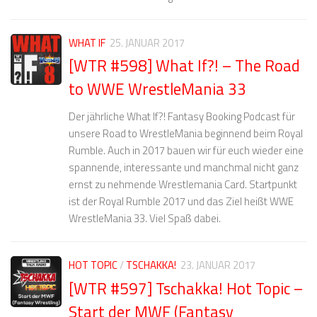
WHAT IF
25. JANUAR 2017
[WTR #598] What If?! – The Road
to WWE WrestleMania 33
Der jährliche What If?! Fantasy Booking Podcast für
unsere Road to WrestleMania beginnend beim Royal
Rumble. Auch in 2017 bauen wir für euch wieder eine
spannende, interessante und manchmal nicht ganz
ernst zu nehmende Wrestlemania Card. Startpunkt
ist der Royal Rumble 2017 und das Ziel heißt WWE
WrestleMania 33. Viel Spaß dabei.
HOT TOPIC
/
TSCHAKKA!
23. JANUAR 2017
[WTR #597] Tschakka! Hot Topic –
Start der MWF (Fantasy