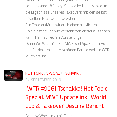
gemeinsamen Weekly-Show aller Ligen, sowie um
die Ergebnisse unseres Takeovers mit den selbst
erstellten Nachwuchswrestlern.
Am Ende erklären wir euch einen möglichen
Spieleinstieg und wie verschieden dieser aussehen
kann, frei nach euren Vorstellungen.
Denn: We Want You For MWF! Viel Spaß beim Hören
und Entdecken dieser schönen Parallelwelt im WTR-
Multiversum.
HOT TOPIC
/
SPECIAL
/
TSCHAKKA!
27. SEPTEMBER 2019
[WTR #926] Tschakka! Hot Topic
Spezial: MWF Update inkl. World
Cup & Takeover Destiny Bericht
Fantasy Wrestling ain’t Dead!!