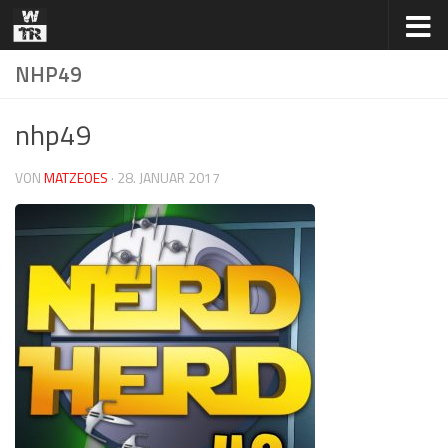
Zum Inhalt springen
NHP49
nhp49
VON
MATZEOES
·
28. JANUAR 2017