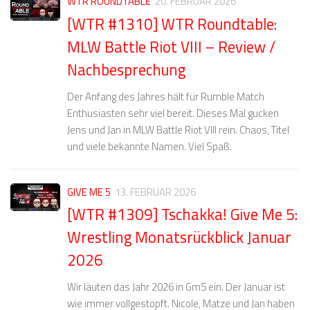
WTR ROUNDTABLE
20. FEBRUAR 2026
[WTR #1310] WTR Roundtable:
MLW Battle Riot VIII – Review /
Nachbesprechung
Der Anfang des Jahres hält für Rumble Match
Enthusiasten sehr viel bereit. Dieses Mal gucken
Jens und Jan in MLW Battle Riot VIII rein. Chaos, Titel
und viele bekannte Namen. Viel Spaß.
GIVE ME 5
13. FEBRUAR 2026
[WTR #1309] Tschakka! Give Me 5:
Wrestling Monatsrückblick Januar
2026
Wir läuten das Jahr 2026 in Gm5 ein. Der Januar ist
wie immer vollgestopft. Nicole, Matze und Jan haben