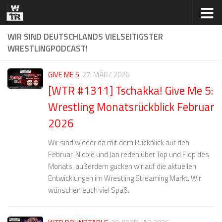
Zum Inhalt springen
WIR SIND DEUTSCHLANDS VIELSEITIGSTER
WRESTLINGPODCAST!
GIVE ME 5
27. MÄRZ 2026
[WTR #1311] Tschakka! Give Me 5:
Wrestling Monatsrückblick Februar
2026
Wir sind wieder da mit dem Rückblick auf den
Februar. Nicole und Jan reden über Top und Flop des
Monats, außerdem gucken wir auf die aktuellen
Entwicklungen im Wrestling Streaming Markt. Wir
wünschen euch viel Spaß.