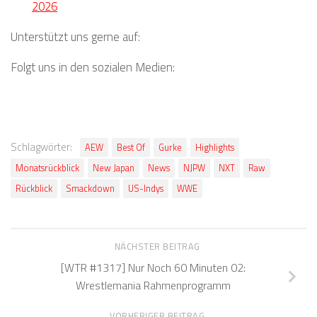
2026
Unterstützt uns gerne auf:
Folgt uns in den sozialen Medien:
Schlagwörter:
AEW
Best Of
Gurke
Highlights
Monatsrückblick
New Japan
News
NJPW
NXT
Raw
Rückblick
Smackdown
US-Indys
WWE
NÄCHSTER BEITRAG
[WTR #1317] Nur Noch 60 Minuten 02:
Wrestlemania Rahmenprogramm
VORHERIGER BEITRAG