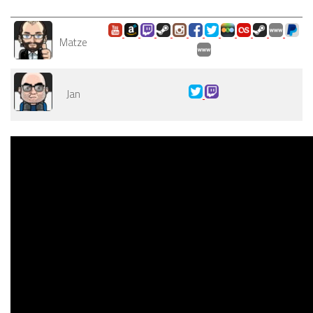
Matze
Jan