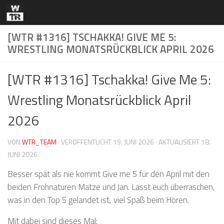
Zum Inhalt springen
[WTR #1316] TSCHAKKA! GIVE ME 5:
WRESTLING MONATSRÜCKBLICK APRIL 2026
[WTR #1316] Tschakka! Give Me 5:
Wrestling Monatsrückblick April
2026
VON
WTR_TEAM
· VERÖFFENTLICHT
19. JUNI 2026
· AKTUALISIERT
18.
JUNI 2026
Besser spät als nie kommt Give me 5 für den April mit den
beiden Frohnaturen Matze und Jan. Lasst euch überraschen,
was in den Top 5 gelandet ist, viel Spaß beim Hören.
Mit dabei sind dieses Mal: