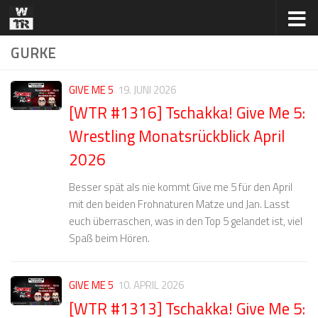
Zum Inhalt springen
GURKE
GIVE ME 5
19. JUNI 2026
[WTR #1316] Tschakka! Give Me 5:
Wrestling Monatsrückblick April
2026
Besser spät als nie kommt Give me 5 für den April
mit den beiden Frohnaturen Matze und Jan. Lasst
euch überraschen, was in den Top 5 gelandet ist, viel
Spaß beim Hören.
GIVE ME 5
10. APRIL 2026
[WTR #1313] Tschakka! Give Me 5: