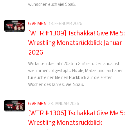
wünschen euch viel Spaß.
GIVE ME 5
13. FEBRUAR 2026
[WTR #1309] Tschakka! Give Me 5:
Wrestling Monatsrückblick Januar
2026
Wir läuten das Jahr 2026 in Gm5 ein. Der Januar ist
wie immer vollgestopft. Nicole, Matze und Jan haben
für euch einen kleinen Rückblick auf die ersten
Wochen des Jahres. Viel Spaß.
GIVE ME 5
23. JANUAR 2026
[WTR #1306] Tschakka! Give Me 5:
Wrestling Monatsrückblick