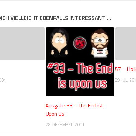
DICH VIELLEICHT EBENFALLS INTERESSANT …
57 – Hol
001
29. JULI 20
Ausgabe 33 – The End ist
Upon Us
28. DEZEMBER 2011