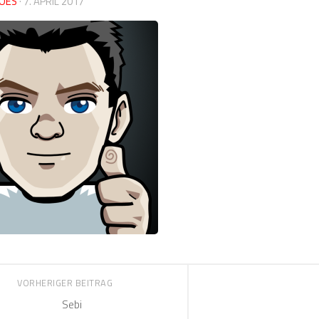
OES
·
7. APRIL 2017
VORHERIGER BEITRAG
Sebi