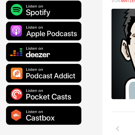
VON
MATZE