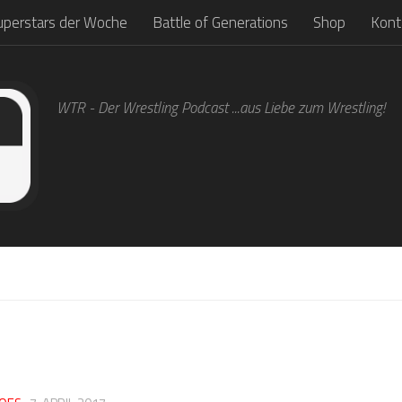
uperstars der Woche
Battle of Generations
Shop
Kont
WTR - Der Wrestling Podcast ...aus Liebe zum Wrestling!