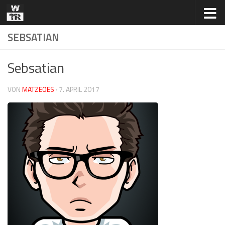
Zum Inhalt springen
SEBSATIAN
Sebsatian
VON
MATZEOES
·
7. APRIL 2017