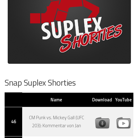
Snap Suplex Shorties
Name
Download
YouTube
CM Punk vs. Mickey Gall (UFC
46
203): Kommentar von Jan