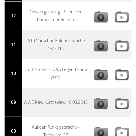
Q&A Ergänzung - Sven, der
12
Pumper der Herzen
WTR Vorschau Kalenderwoche
11
13/2015
On The Road - DWA Legend Show
10
2015
09
WWE Raw Kurzreview 16.03.2015
Auf den Punkt gebracht -
08
Tschakka! 36