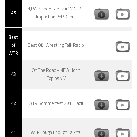
NJPW Superstars zur WWE? +
45
Impact on PoP Debüt
Best
of
Best Of... Wrestling Talk Radio
WTR
On The Road - NEW Hoch
43
Explosiv V
42
WTR Sommerfest 2015 Fazit
41
WTR Tough Enough Talk #6