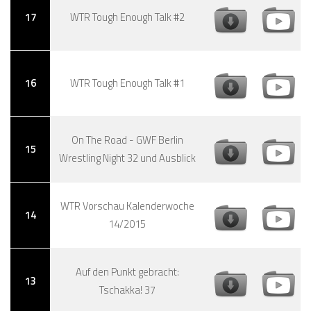
17
WTR Tough Enough Talk #2
16
WTR Tough Enough Talk #1
On The Road - GWF Berlin
15
Wrestling Night 32 und Ausblick
WTR Vorschau Kalenderwoche
14
14/2015
Auf den Punkt gebracht:
13
Tschakka! 37