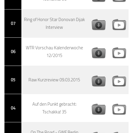
Ring of Honor Star Donovan Dijak
07
Interview
WTR Vorschau Kalenderwoche
06
12/2015
05
Raw Kurzreview 09.03.2015
Auf den Punkt gebracht:
04
Tschakka! 35
On The Road - GWF Berlin