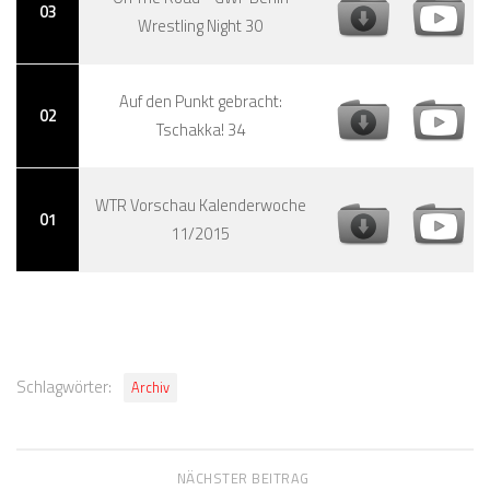
03
Wrestling Night 30
Auf den Punkt gebracht:
02
Tschakka! 34
WTR Vorschau Kalenderwoche
01
11/2015
Schlagwörter:
Archiv
NÄCHSTER BEITRAG