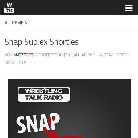
Zum Inhalt springen
ALLGEMEIN
Snap Suplex Shorties
VON
MATZEOES
· VERÖFFENTLICHT
1. JANUAR 2001
· AKTUALISIERT
9.
MÄRZ 2015