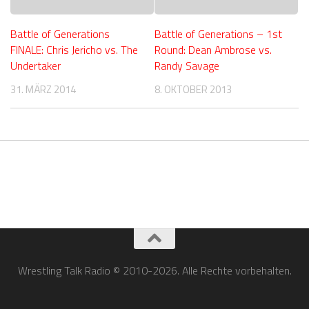
Battle of Generations
Battle of Generations – 1st
FINALE: Chris Jericho vs. The
Round: Dean Ambrose vs.
Undertaker
Randy Savage
31. MÄRZ 2014
8. OKTOBER 2013
Wrestling Talk Radio © 2010-2026. Alle Rechte vorbehalten.