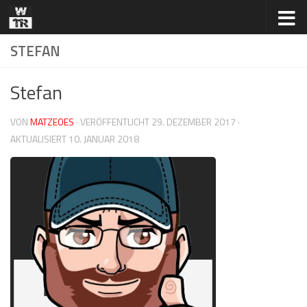
Zum Inhalt springen
STEFAN
Stefan
VON
MATZEOES
· VERÖFFENTLICHT
29. DEZEMBER 2017
·
AKTUALISIERT
10. JANUAR 2018