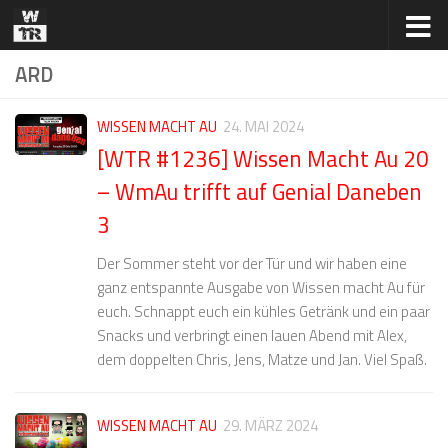
Zum Inhalt springen
ARD
WISSEN MACHT AU
24. MAI 2024
[WTR #1236] Wissen Macht Au 20
– WmAu trifft auf Genial Daneben
3
Der Sommer steht vor der Tür und wir haben eine
ganz entspannte Ausgabe von Wissen macht Au für
euch. Schnappt euch ein kühles Getränk und ein paar
Snacks und verbringt einen lauen Abend mit Alex,
dem doppelten Chris, Jens, Matze und Jan. Viel Spaß.
WISSEN MACHT AU
29. MÄRZ 2024