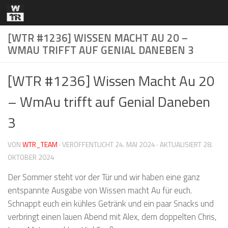
Zum Inhalt springen
[WTR #1236] WISSEN MACHT AU 20 –
WMAU TRIFFT AUF GENIAL DANEBEN 3
[WTR #1236] Wissen Macht Au 20
– WmAu trifft auf Genial Daneben
3
VON
WTR_TEAM
· VERÖFFENTLICHT
24. MAI 2024
· AKTUALISIERT
28.
OKTOBER 2024
Der Sommer steht vor der Tür und wir haben eine ganz
entspannte Ausgabe von Wissen macht Au für euch.
Schnappt euch ein kühles Getränk und ein paar Snacks und
verbringt einen lauen Abend mit Alex, dem doppelten Chris,