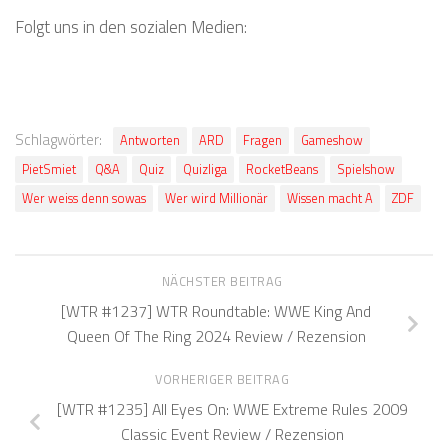
Folgt uns in den sozialen Medien:
Schlagwörter:
Antworten
ARD
Fragen
Gameshow
PietSmiet
Q&A
Quiz
Quizliga
RocketBeans
Spielshow
Wer weiss denn sowas
Wer wird Millionär
Wissen macht A
ZDF
NÄCHSTER BEITRAG
[WTR #1237] WTR Roundtable: WWE King And
Queen Of The Ring 2024 Review / Rezension
VORHERIGER BEITRAG
[WTR #1235] All Eyes On: WWE Extreme Rules 2009
Classic Event Review / Rezension