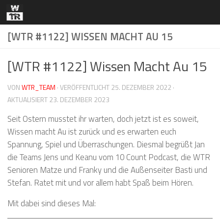
Zum Inhalt springen
[WTR #1122] WISSEN MACHT AU 15
[WTR #1122] Wissen Macht Au 15
VON
WTR_TEAM
· VERÖFFENTLICHT
25. DEZEMBER 2022
·
AKTUALISIERT
23. DEZEMBER 2023
Seit Ostern musstet ihr warten, doch jetzt ist es soweit,
Wissen macht Au ist zurück und es erwarten euch
Spannung, Spiel und Überraschungen. Diesmal begrüßt Jan
die Teams Jens und Keanu vom 10 Count Podcast, die WTR
Senioren Matze und Franky und die Außenseiter Basti und
Stefan. Ratet mit und vor allem habt Spaß beim Hören.
Mit dabei sind dieses Mal: