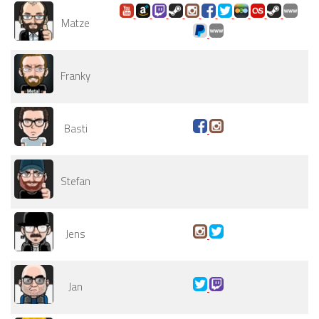
Matze
Franky
Basti
Stefan
Jens
Jan