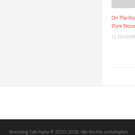
On The R
Pure Nov
22. NOVEMB
Wrestling Talk Radio © 2010-2026. Alle Rechte vorbehalten.