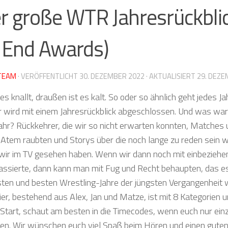
r große WTR Jahresrückblick
 End Awards)
TEAM
· VERÖFFENTLICHT
30. DEZEMBER 2022
· AKTUALISIERT
29. DEZE
es knallt, draußen ist es kalt. So oder so ähnlich geht jedes J
r wird mit einem Jahresrückblick abgeschlossen. Und was war d
ahr? Rückkehrer, die wir so nicht erwarten konnten, Matches 
Atem raubten und Storys über die noch lange zu reden sein wi
 wir im TV gesehen haben. Wenn wir dann noch mit einbeziehe
assierte, dann kann man mit Fug und Recht behaupten, das es
ten und besten Wrestling-Jahre der jüngsten Vergangenheit wa
eier, bestehend aus Alex, Jan und Matze, ist mit 8 Kategorien 
Start, schaut am besten in die Timecodes, wenn euch nur ein
ren. Wir wünschen euch viel Spaß beim Hören und einen guten 