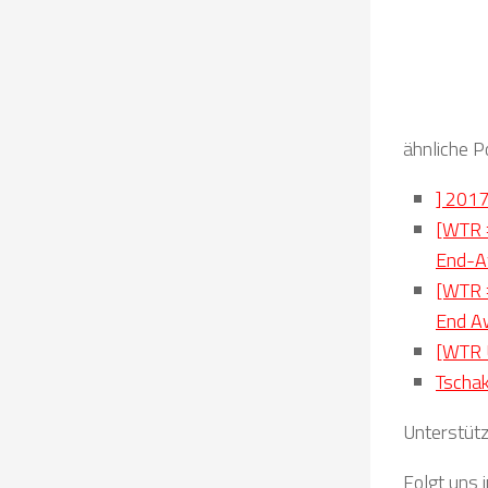
ähnliche P
] 2017
[WTR #
End-A
[WTR #
End A
[WTR U
Tschak
Unterstütz
Folgt uns 