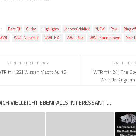
r:
Best Of
Gurke
Highlights
Jahresrückblick
NJPW
Raw
Ring o
WWE
WWE Network
WWE NXT
WWE Raw
WWE Smackdown
Year 
VORHERIGER BEITRAG
NÄCHSTER 
WTR #1122] Wissen Macht Au 15
[WTR #1124] The Ope
Wrestle Kingdom
DICH VIELLEICHT EBENFALLS INTERESSANT …