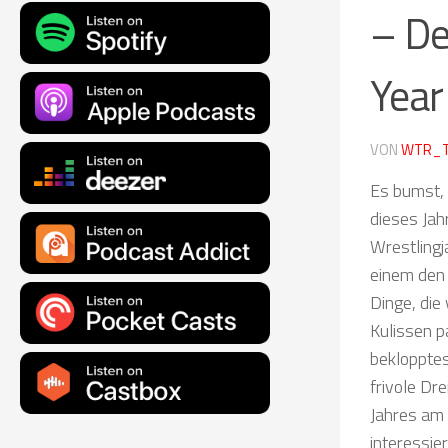
– De
Year
VON
WTR_
Es bumst, 
dieses Jah
Wrestlingj
einem den 
Dinge, die
Kulissen p
beklopptes
frivole Dr
Jahres am 
interessie