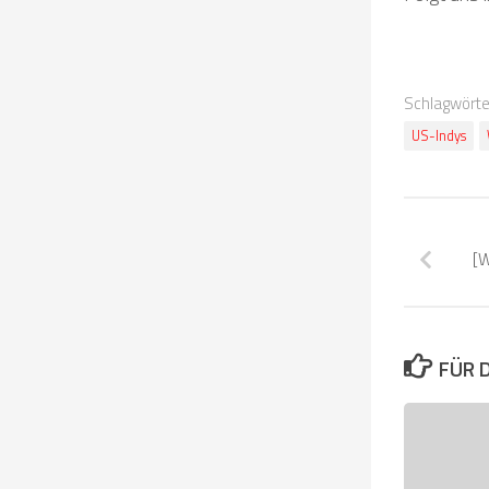
Schlagwörte
US-Indys
[
FÜR 