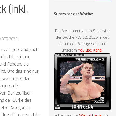
 (inkl.
Superstar der Woche:
Die Abstimmung zum Superstar
der Woche KW 52/2025 findet
MBER 2022
ihr auf der Beitragsseite auf
ahr zu Ende. Und auch
unserem
YouTube Kanal
.
as bitte für ein
und Fehden, die
rd. Und das sind nur
n was hinter den
 eines der
r. Der teuflisch,
und der Gurke des
zelne Kategorien
Rutsch ins neue Jahr.
Schaut auf die
Wall of Fame
um