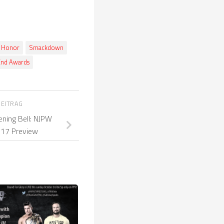
f Honor
Smackdown
End Awards
BEITRAG
ning Bell: NJPW
 17 Preview