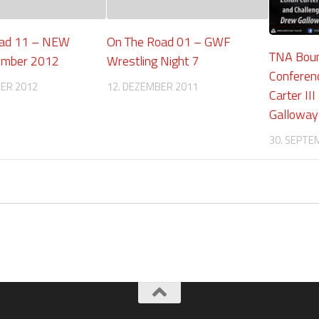
oad 11 – NEW
On The Road 01 – GWF
TNA Boun
ember 2012
Wrestling Night 7
Conferenc
ER 2012
12. DEZEMBER 2011
Carter II
Galloway
30. SEPTE