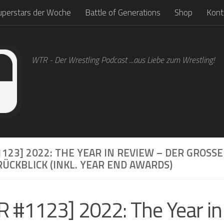
uperstars der Woche
Battle of Generations
Shop
Kont
WTR - Der Wrestling Podcast ...aus Liebe zum Wrestling!
123] 2022: THE YEAR IN REVIEW – DER GROSSE 
CKBLICK (INKL. YEAR END AWARDS)
 #1123] 2022: The Year i