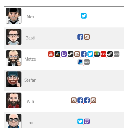
Alex
Basti
Matze
Stefan
Willi
Jan