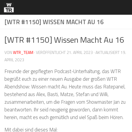
Zum Inhalt springen
[WTR #1150] WISSEN MACHT AU 16
[WTR #1150] Wissen Macht Au 16
VON
WTR_TEAM
· VERÖFFENTLICHT
21. APRIL 2023
· AKTUALISIERT
19.
APRIL 2023
Freunde der gepflegten Podcast-Unterhaltung, das WTR
begrüßt euch zu einer neuen Ausgabe der großen WTR
Abendshow: Wissen macht Au. Heute muss das Ratepanel,
bestehend aus Alex, Basti, Matze, Stefan und Willi,
zusammenarbeiten, um die Fragen vom Showmaster Jan zu
beantworten. Ihr seid neugierig geworden, dann kommt
herein, macht es euch gemütlich und viel Spaß beim Hören.
Mit dabei sind dieses Mal: