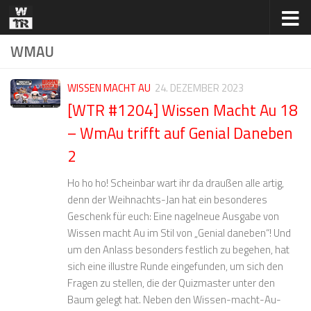
Zum Inhalt springen
WMAU
WISSEN MACHT AU
24. DEZEMBER 2023
[WTR #1204] Wissen Macht Au 18
– WmAu trifft auf Genial Daneben
2
Ho ho ho! Scheinbar wart ihr da draußen alle artig,
denn der Weihnachts-Jan hat ein besonderes
Geschenk für euch: Eine nagelneue Ausgabe von
Wissen macht Au im Stil von „Genial daneben“! Und
um den Anlass besonders festlich zu begehen, hat
sich eine illustre Runde eingefunden, um sich den
Fragen zu stellen, die der Quizmaster unter den
Baum gelegt hat. Neben den Wissen-macht-Au-