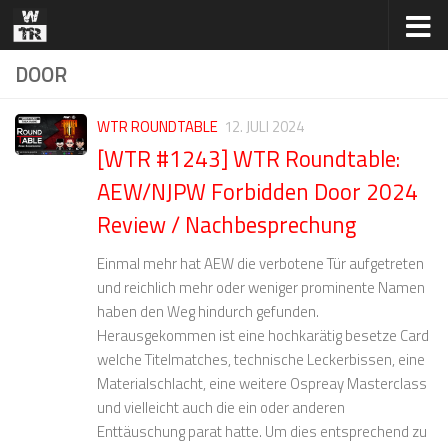
Zum Inhalt springen
DOOR
WTR ROUNDTABLE
12. JULI 2024
[WTR #1243] WTR Roundtable:
AEW/NJPW Forbidden Door 2024
Review / Nachbesprechung
Einmal mehr hat AEW die verbotene Tür aufgetreten
und reichlich mehr oder weniger prominente Namen
haben den Weg hindurch gefunden.
Herausgekommen ist eine hochkarätig besetze Card
welche Titelmatches, technische Leckerbissen, eine
Materialschlacht, eine weitere Ospreay Masterclass
und vielleicht auch die ein oder anderen
Enttäuschung parat hatte. Um dies entsprechend zu