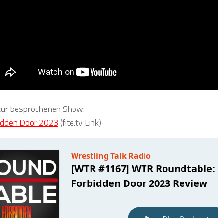
 zur besprochenen Show:
dden Door 2023
(fite.tv Link)