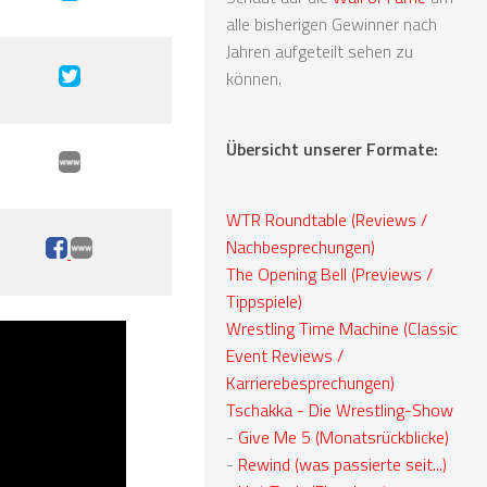
alle bisherigen Gewinner nach
Jahren aufgeteilt sehen zu
können.
Übersicht unserer Formate:
WTR Roundtable (Reviews /
Nachbesprechungen)
The Opening Bell (Previews /
Tippspiele)
Wrestling Time Machine (Classic
Event Reviews /
Karrierebesprechungen)
Tschakka - Die Wrestling-Show
-
Give Me 5 (Monatsrückblicke)
-
Rewind (was passierte seit...)