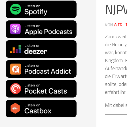
NJPW
VON
WTR_
Zum zweit
die Beine 
war, konnt
Kingdom-R
Aufeinande
die Erwart
sollte, od
erfahrt ihr
Mit dabei 