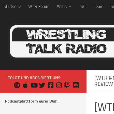
Startseite
WTR Forum
Archiv
LIVE
Team
S
Zum Inhalt springen
[WTR #
FOLGT UND ABONNIERT UNS:
REVIEW
Podcastplattform eurer Wahl:
[WT