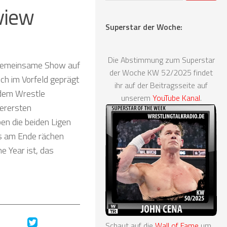
view
Superstar der Woche:
Die Abstimmung zum Superstar
 gemeinsame Show auf
der Woche KW 52/2025 findet
ch im Vorfeld geprägt
ihr auf der Beitragsseite auf
 dem Wrestle
unserem
YouTube Kanal
.
erersten
en die beiden Ligen
as am Ende rächen
e Year ist, das
Schaut auf die
Wall of Fame
um