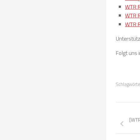
WTR R
WTR R
WTR R
Unterstütz
Folgt uns 
Schlagwörte
[WTR