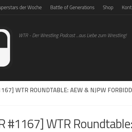
uperstars der Woche
Battle of Generations
Shop
Kont
WTR - Der Wrestling Podcast ...aus Liebe zum Wrestling!
1167] WTR ROUNDTABLE: AEW & NJPW FORBIDD
R #1167] WTR Roundtable