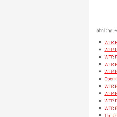
ähnliche P
WTR R
WTR R
WTR R
WTR R
WTR R
Openin
WTR R
WTR R
WTR R
WTR R
The Op