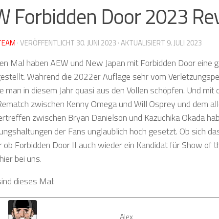
 Forbidden Door 2023 Re
TEAM
· VERÖFFENTLICHT
30. JUNI 2023
· AKTUALISIERT
9. JULI 2023
en Mal haben AEW und New Japan mit Forbidden Door eine
gestellt. Während die 2022er Auflage sehr vom Verletzungspe
e man in diesem Jahr quasi aus den Vollen schöpfen. Und mit
ematch zwischen Kenny Omega und Will Osprey und dem all
rtreffen zwischen Bryan Danielson und Kazuchika Okada hab
ungshaltungen der Fans unglaublich hoch gesetzt. Ob sich d
er ob Forbidden Door II auch wieder ein Kandidat für Show of th
 hier bei uns.
sind dieses Mal:
Alex