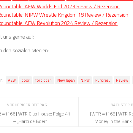
oundtable: AEW Worlds End 2023 Review / Rezension
oundtable: NJPW Wrestle Kingdom 18 Review / Rezension
oundtable: AEW Revolution 2024 Review / Rezension
t uns gerne auf:
in den sozialen Medien:
r:
AEW
door
forbidden
New Japan
NJPW
Puroresu
Review
VORHERIGER BEITRAG
NÄCHSTER 
 #1166] WTR Club House: Folge 41
[WTR #1168] WTR Ro
– „Harzi de Boer“
Money in the Bank