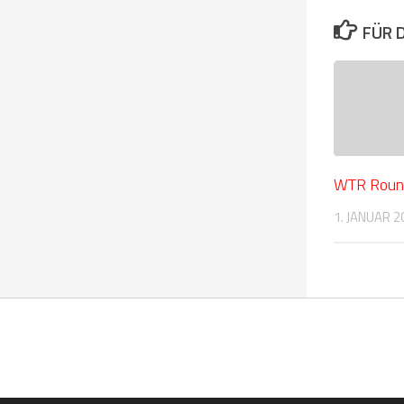
FÜR 
WTR Roun
1. JANUAR 2