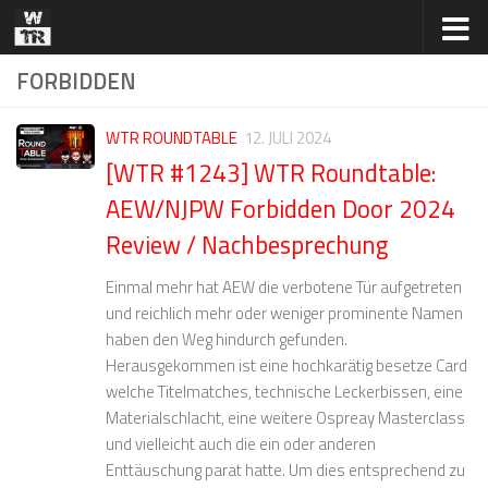
Zum Inhalt springen
FORBIDDEN
WTR ROUNDTABLE
12. JULI 2024
[WTR #1243] WTR Roundtable:
AEW/NJPW Forbidden Door 2024
Review / Nachbesprechung
Einmal mehr hat AEW die verbotene Tür aufgetreten
und reichlich mehr oder weniger prominente Namen
haben den Weg hindurch gefunden.
Herausgekommen ist eine hochkarätig besetze Card
welche Titelmatches, technische Leckerbissen, eine
Materialschlacht, eine weitere Ospreay Masterclass
und vielleicht auch die ein oder anderen
Enttäuschung parat hatte. Um dies entsprechend zu