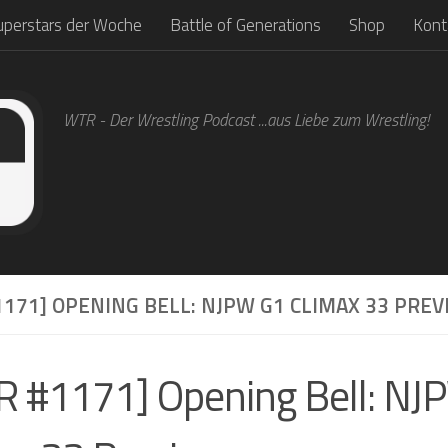
uperstars der Woche
Battle of Generations
Shop
Kont
WTR - Der Wrestling Podcast ...aus Liebe zum Wrestling!
171] OPENING BELL: NJPW G1 CLIMAX 33 PRE
 #1171] Opening Bell: NJ