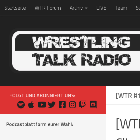
Startseite
WTR Forum
Archiv
LIVE
Team
S
Zum Inhalt springen
[WTR #1
FOLGT UND ABONNIERT UNS:
[WTR
Podcastplattform eurer Wahl: