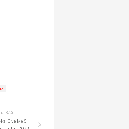
iel
BEITRAG
ka! Give Me 5:
blick Juni 2023