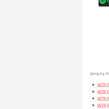
ähnliche P
WTR R
WTR R
WTR R
WTR R