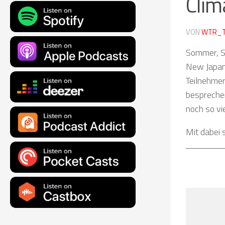
Clim
VON
WTR_
Sommer, So
New Japan 
Teilnehmer
besprechen
noch so vi
Mit dabei 