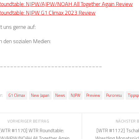
oundtable: NJPW/AJPW/NOAH All Together Again Review
oundtable: NJPW G1 Climax 2023 Review
t uns gerne auf:
in den sozialen Medien:
______________________________
r:
G1 Climax
New Japan
News
NJPW
Preview
Puroresu
Tippsp
VORHERIGER BEITRAG
NÄCHSTER 
[WTR #1170] WTR Roundtable:
[WTR #1172] Tschak
PW/AJPW/NOAH All Together Again
Wrestling Monatsrück