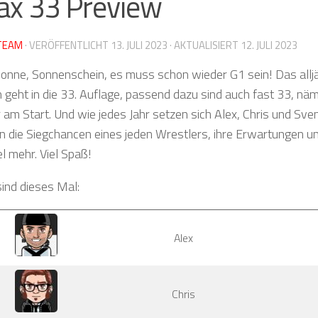
ax 33 Preview
TEAM
· VERÖFFENTLICHT
13. JULI 2023
· AKTUALISIERT
12. JULI 2023
nne, Sonnenschein, es muss schon wieder G1 sein! Das alljä
geht in die 33. Auflage, passend dazu sind auch fast 33, nä
 am Start. Und wie jedes Jahr setzen sich Alex, Chris und S
 die Siegchancen eines jeden Wrestlers, ihre Erwartungen 
el mehr. Viel Spaß!
sind dieses Mal:
Alex
Chris