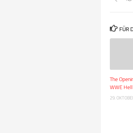
FÜR 
The Openin
WWE Hell 
29. OKTOBE