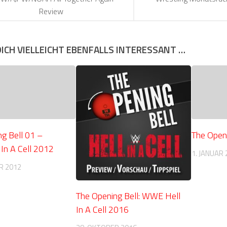
Review
DICH VIELLEICHT EBENFALLS INTERESSANT …
g Bell 01 –
The Openi
In A Cell 2012
1. JANUAR 
R 2012
The Opening Bell: WWE Hell
In A Cell 2016