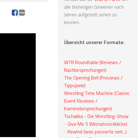
alle bisherigen Gewinner nach
Jahren aufgeteilt sehen zu
können.
Übersicht unserer Formate:
WTR Roundtable (Reviews /
Nachbesprechungen)
The Opening Bell (Previews /
Tippspiele)
Wrestling Time Machine (Classic
Event Reviews /
Karrierebesprechungen)
Tschakka - Die Wrestling-Show
-
Give Me 5 (Monatsrückblicke)
-
Rewind (was passierte seit...)