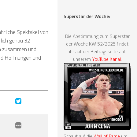
Superstar der Woche:
hrliche Spektakel von
Die Abstimmung zum Superstar
mlich genau 32
der Woche KW 52/2025 findet
ven zusammen und
ihr auf der Beitragsseite auf
und Hoffnungen und
unserem
YouTube Kanal
.
Schaut auf die
Wall of Fame
um