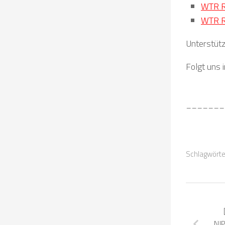
WTR R
WTR R
Unterstütz
Folgt uns 
_______
Schlagwörte
NJ