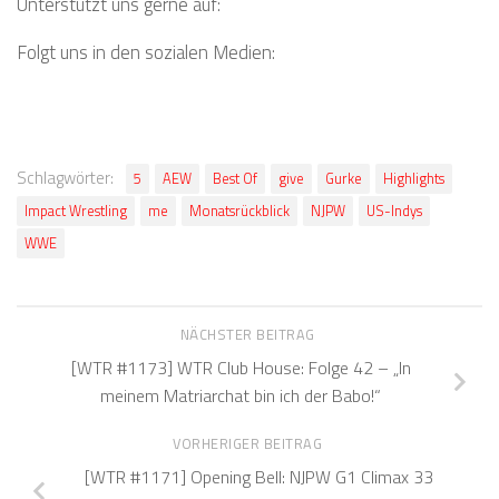
Unterstützt uns gerne auf:
Folgt uns in den sozialen Medien:
Schlagwörter:
5
AEW
Best Of
give
Gurke
Highlights
Impact Wrestling
me
Monatsrückblick
NJPW
US-Indys
WWE
NÄCHSTER BEITRAG
[WTR #1173] WTR Club House: Folge 42 – „In
meinem Matriarchat bin ich der Babo!“
VORHERIGER BEITRAG
[WTR #1171] Opening Bell: NJPW G1 Climax 33