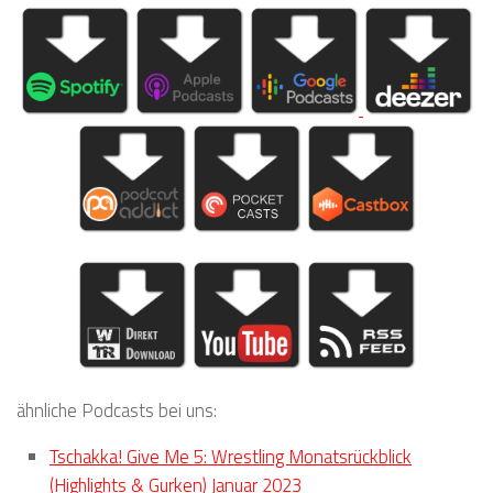
ähnliche Podcasts bei uns:
Tschakka! Give Me 5: Wrestling Monatsrückblick
(Highlights & Gurken) Januar 2023