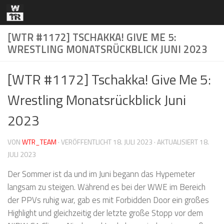
Zum Inhalt springen
[WTR #1172] TSCHAKKA! GIVE ME 5:
WRESTLING MONATSRÜCKBLICK JUNI 2023
[WTR #1172] Tschakka! Give Me 5:
Wrestling Monatsrückblick Juni
2023
VON
WTR_TEAM
· VERÖFFENTLICHT
18. JULI 2023
· AKTUALISIERT
18.
JULI 2023
Der Sommer ist da und im Juni begann das Hypemeter
langsam zu steigen. Während es bei der WWE im Bereich
der PPVs ruhig war, gab es mit Forbidden Door ein großes
Highlight und gleichzeitig der letzte große Stopp vor dem