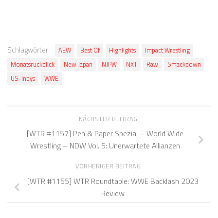
Schlagwörter:
AEW
Best Of
Highlights
Impact Wrestling
Monatsrückblick
New Japan
NJPW
NXT
Raw
Smackdown
US-Indys
WWE
NÄCHSTER BEITRAG
[WTR #1157] Pen & Paper Spezial – World Wide
Wrestling – NDW Vol. 5: Unerwartete Allianzen
VORHERIGER BEITRAG
[WTR #1155] WTR Roundtable: WWE Backlash 2023
Review