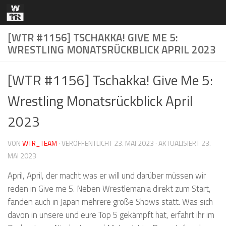
Zum Inhalt springen
[WTR #1156] TSCHAKKA! GIVE ME 5:
WRESTLING MONATSRÜCKBLICK APRIL 2023
[WTR #1156] Tschakka! Give Me 5:
Wrestling Monatsrückblick April
2023
VON
WTR_TEAM
· VERÖFFENTLICHT
23. MAI 2023
· AKTUALISIERT
23.
MAI 2023
April, April, der macht was er will und darüber müssen wir
reden in Give me 5. Neben Wrestlemania direkt zum Start,
fanden auch in Japan mehrere große Shows statt. Was sich
davon in unsere und eure Top 5 gekämpft hat, erfahrt ihr im