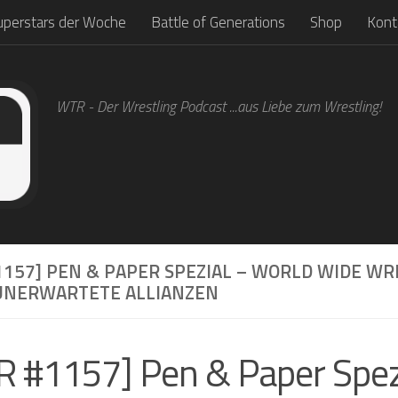
uperstars der Woche
Battle of Generations
Shop
Kont
WTR - Der Wrestling Podcast ...aus Liebe zum Wrestling!
1157] PEN & PAPER SPEZIAL – WORLD WIDE WR
: UNERWARTETE ALLIANZEN
 #1157] Pen & Paper Spez