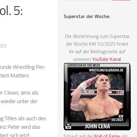
l. 5:
Superstar der Woche:
Die Abstimmung zum Superstar
der Woche KW 52/2025 findet
023
ihr auf der Beitragsseite auf
unserem
YouTube Kanal
.
 Runde Wrestling Pen
stem Matters
er Clown, Jens als
t wieder unter der
g Titles als auch den
inz Peter wird das
ert sich jetzt
Schaut auf die
Wall of Fame
um