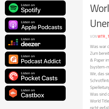
Worl
Uner
VON
WTR_
Was war da
Zum bereit
& Paper i
(system-ma
Wir, das s
Schrotflin
Spielleitu
Was sind d
World Titl
nicht gefa