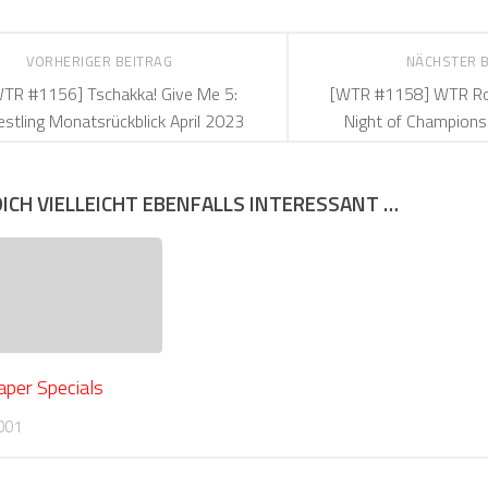
VORHERIGER BEITRAG
NÄCHSTER 
TR #1156] Tschakka! Give Me 5:
[WTR #1158] WTR Ro
stling Monatsrückblick April 2023
Night of Champion
DICH VIELLEICHT EBENFALLS INTERESSANT …
aper Specials
001