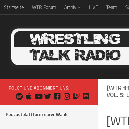
Startseite
WTR Forum
Archiv
LIVE
Team
S
Zum Inhalt springen
[WTR #
FOLGT UND ABONNIERT UNS:
VOL. 5
Podcastplattform eurer Wahl:
[WTR