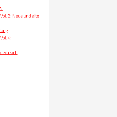
DW
ol. 2: Neue und alte
rung
ol. 4:
dern sich