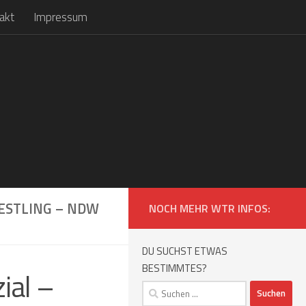
akt
Impressum
ESTLING – NDW
NOCH MEHR WTR INFOS:
DU SUCHST ETWAS
BESTIMMTES?
ial –
Suchen
nach: