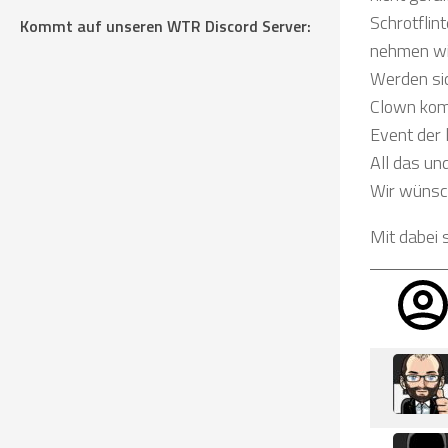
Schrotflin
Kommt auf unseren WTR Discord Server:
nehmen wil
Werden sic
Clown komp
Event der 
All das un
Wir wünsc
Mit dabei 