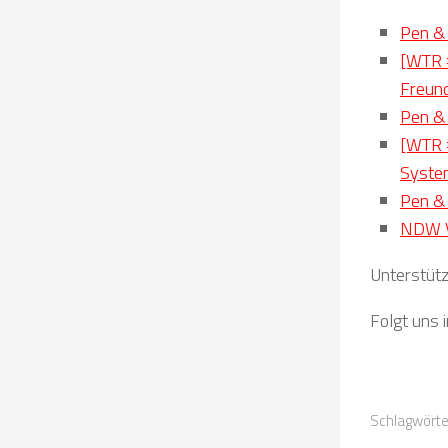
Pen & 
[WTR #
Freun
Pen & 
[WTR #
Syste
Pen & 
NDW Vo
Unterstütz
Folgt uns 
Schlagwörte