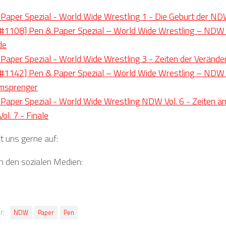
Paper Spezial - World Wide Wrestling 1 - Die Geburt der N
1108] Pen & Paper Spezial – World Wide Wrestling – NDW V
de
Paper Spezial - World Wide Wrestling 3 - Zeiten der Verände
1142] Pen & Paper Spezial – World Wide Wrestling – NDW V
msprenger
Paper Spezial - World Wide Wrestling NDW Vol. 6 - Zeiten än
l. 7 - Finale
t uns gerne auf:
in den sozialen Medien:
r:
NDW
Paper
Pen