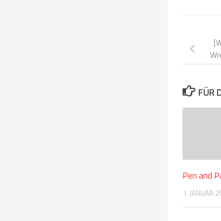
[W
Wre
FÜR 
Pen and P
1. JANUAR 2