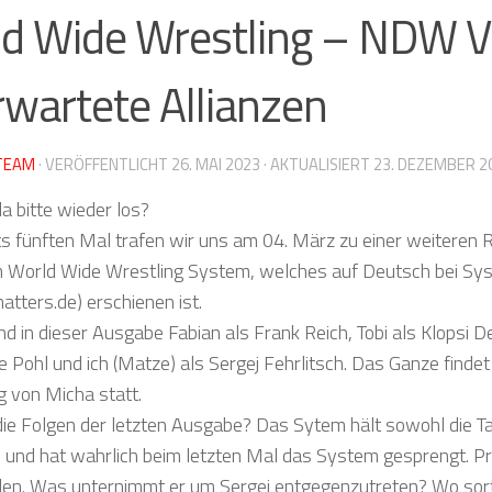
d Wide Wrestling – NDW Vo
wartete Allianzen
TEAM
· VERÖFFENTLICHT
26. MAI 2023
· AKTUALISIERT
23. DEZEMBER 2
 bitte wieder los?
s fünften Mal trafen wir uns am 04. März zu einer weiteren
m World Wide Wrestling System, welches auf Deutsch bei Sy
tters.de) erschienen ist.
ind in dieser Ausgabe Fabian als Frank Reich, Tobi als Klopsi D
te Pohl und ich (Matze) als Sergej Fehrlitsch. Das Ganze finde
ng von Micha statt.
ie Folgen der letzten Ausgabe? Das Sytem hält sowohl die Ta
e und hat wahrlich beim letzten Mal das System gesprengt. Pr
llen. Was unternimmt er um Sergej entgegenzutreten? Wo sorti