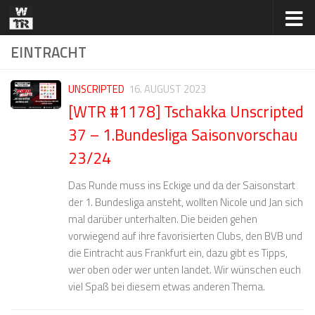
Zum Inhalt springen
EINTRACHT
UNSCRIPTED
16. AUGUST 2023
[WTR #1178] Tschakka Unscripted
37 – 1.Bundesliga Saisonvorschau
23/24
Das Runde muss ins Eckige und da der Saisonstart
der 1. Bundesliga ansteht, wollten Nicole und Jan sich
mal darüber unterhalten. Die beiden gehen
vorwiegend auf ihre favorisierten Clubs, den BVB und
die Eintracht aus Frankfurt ein, dazu gibt es Tipps,
wer oben oder wer unten landet. Wir wünschen euch
viel Spaß bei diesem etwas anderen Thema.