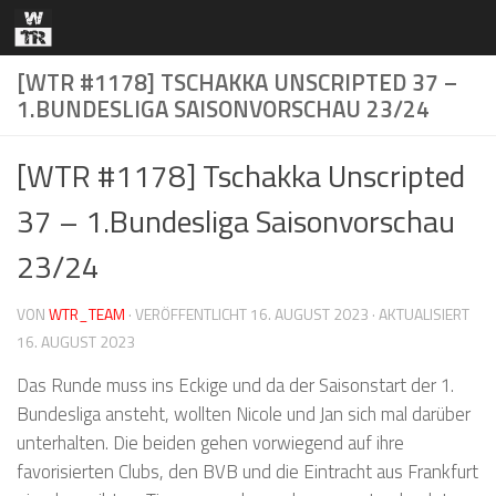
Zum Inhalt springen
[WTR #1178] TSCHAKKA UNSCRIPTED 37 –
1.BUNDESLIGA SAISONVORSCHAU 23/24
[WTR #1178] Tschakka Unscripted
37 – 1.Bundesliga Saisonvorschau
23/24
VON
WTR_TEAM
· VERÖFFENTLICHT
16. AUGUST 2023
· AKTUALISIERT
16. AUGUST 2023
Das Runde muss ins Eckige und da der Saisonstart der 1.
Bundesliga ansteht, wollten Nicole und Jan sich mal darüber
unterhalten. Die beiden gehen vorwiegend auf ihre
favorisierten Clubs, den BVB und die Eintracht aus Frankfurt